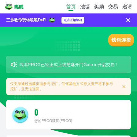
首页
池塘
奖励
交易
邀请
三步教你玩转呱呱DeFi
点击开始学习
钱包连接
呱呱FROG已经正式上线芝麻开门Gate.io开启交易！
仅支持通过当前页面参与挖矿，任何其他方式存入资产将不参与
挖矿，且无法退回。
0
您的FROG额度(FROG)