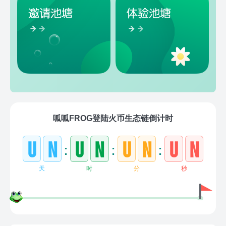
呱呱FROG登陆火币生态链倒计时
u
n
u
n
u
n
u
n
:
:
:
天
时
分
秒